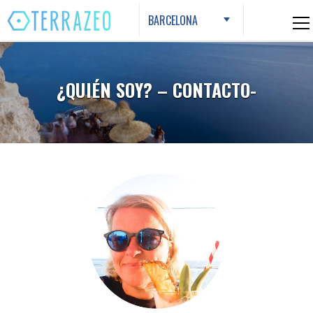
Skip
BARCELONA
to
content
¿QUIÉN SOY? – CONTACTO-