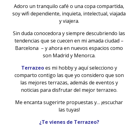
Adoro un tranquilo café o una copa compartida,
soy wifi dependiente, inquieta, intelectual, viajada
y viajera.
Sin duda conocedora y siempre descubriendo las
tendencias que se cuecen en mi amada ciudad –
Barcelona – y ahora en nuevos espacios como
son Madrid y Menorca.
Terrazeo
es mi hobby y aquí selecciono y
comparto contigo las que yo considero que son
las mejores terrazas, además de eventos y
noticias para disfrutar del mejor terrazeo.
Me encanta sugerirte propuestas y… ¡escuchar
las tuyas!
¿Te vienes de Terrazeo?