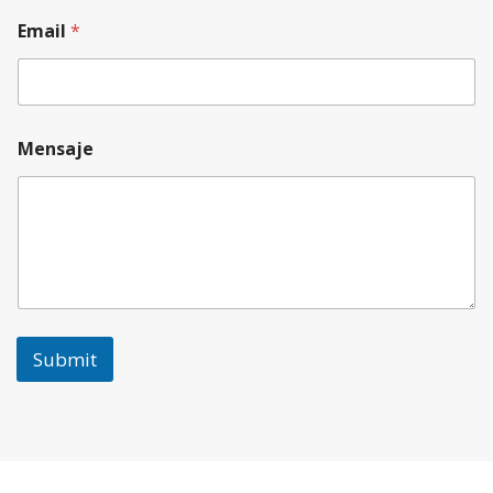
Email
*
Mensaje
Submit