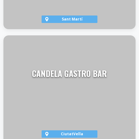
Sant Martí
VER TERRAZA
CANDELA GASTRO BAR
CiutatVella