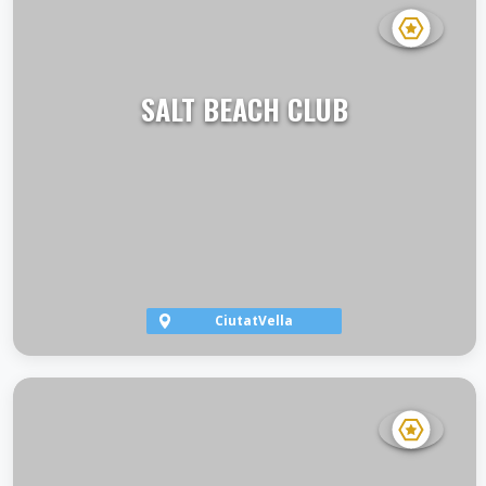
SALT BEACH CLUB
CiutatVella
VER TERRAZA