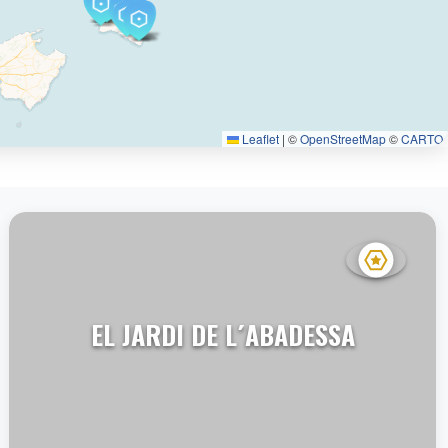
Leaflet
|
©
OpenStreetMap
©
CARTO
EL JARDI DE L´ABADESSA