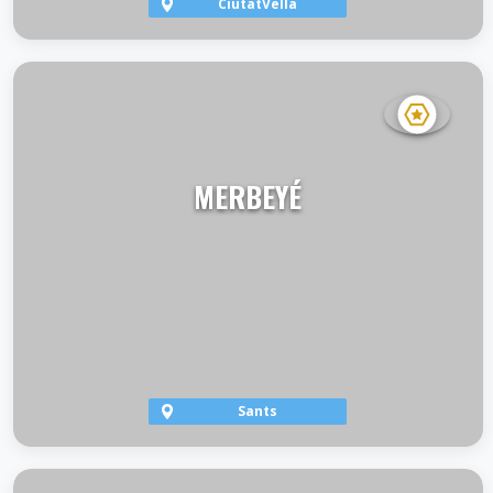
CiutatVella
VER TERRAZA
MERBEYÉ
Sants
VER TERRAZA