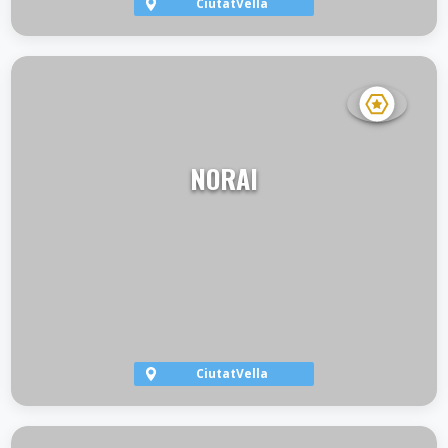
CiutatVella
VER TERRAZA
NORAI
CiutatVella
VER TERRAZA