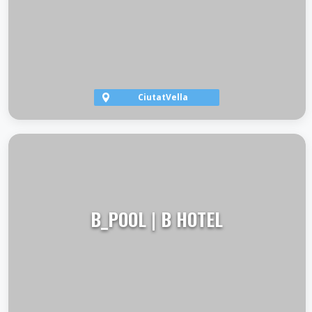
CiutatVella
VER TERRAZA
B_POOL | B HOTEL