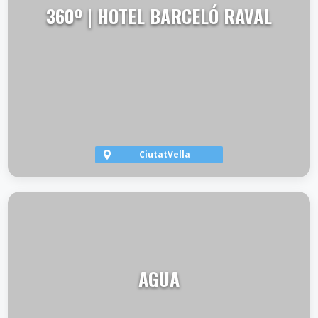
360º | HOTEL BARCELÓ RAVAL
CiutatVella
VER TERRAZA
AGUA