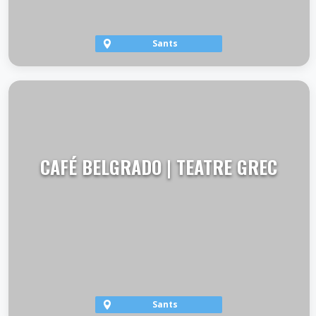
Sants
VER TERRAZA
CAFÉ BELGRADO | TEATRE GREC
Sants