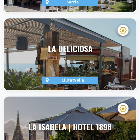
Sarria
VER TERRAZA
LA DELICIOSA
CiutatVella
VER TERRAZA
LA ISABELA | HOTEL 1898