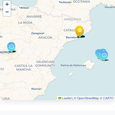
+
−
Leaflet
|
©
OpenStreetMap
©
CARTO