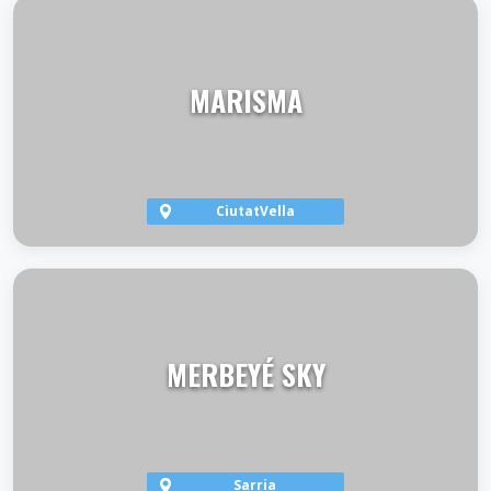
VER TERRAZA
MARISMA
CiutatVella
VER TERRAZA
MERBEYÉ SKY
Sarria