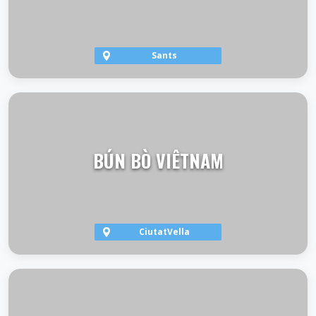
Sants
VER TERRAZA
BÚN BÒ VIÊTNAM
CiutatVella
VER TERRAZA