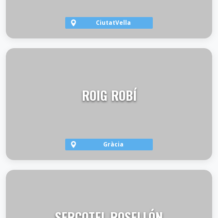
CiutatVella
VER TERRAZA
ROIG ROBÍ
Gràcia
VER TERRAZA
SERCOTEL ROSELLÓN