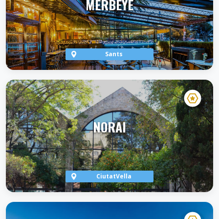
MERBEYÉ
Sants
VER TERRAZA
NORAI
CiutatVella
VER TERRAZA