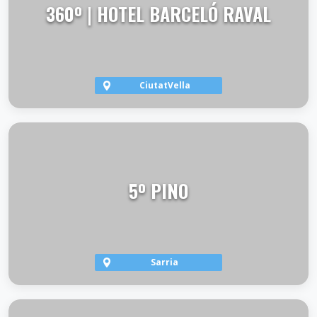
360º | HOTEL BARCELÓ RAVAL
CiutatVella
VER TERRAZA
5º PINO
Sarria
VER TERRAZA