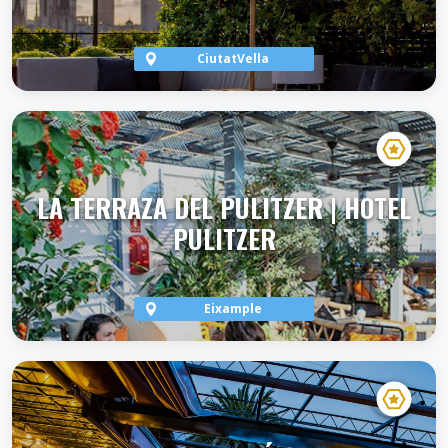
CiutatVella
VER TERRAZA
LA TERRAZA DEL PULITZER | HOTEL
PULITZER
Eixample
VER TERRAZA