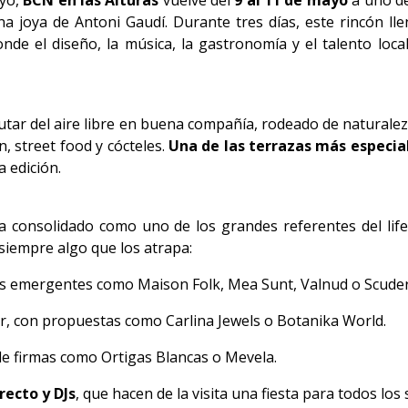
ayo,
BCN en las Alturas
vuelve del
9 al 11 de mayo
a uno de
na joya de Antoni Gaudí. Durante tres días, este rincón lle
nde el diseño, la música, la gastronomía y el talento local
rutar del aire libre en buena compañía, rodeado de naturale
, street food y cócteles.
Una de las terrazas más especial
a edición.
 consolidado como uno de los grandes referentes del lifes
siempre algo que los atrapa:
es emergentes como Maison Folk, Mea Sunt, Valnud o Scuderi
r, con propuestas como Carlina Jewels o Botanika World.
e firmas como Ortigas Blancas o Mevela.
recto y DJs
, que hacen de la visita una fiesta para todos los 