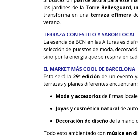
Si buscas un plan de altura para este m
los jardines de la
Torre Bellesguard
, u
transforma en una
terraza efímera
do
verano.
TERRAZA CON ESTILO Y SABOR LOCAL
La esencia de BCN en las Alturas es disf
selección de puestos de moda, decoración
sino por la energía que se respira en cad
EL MARKET MÁS COOL DE BARCELONA
Esta será la
29ª edición
de un evento ya
terrazas y planes diferentes encuentran 
Moda y accesorios
de firmas local
Joyas y cosmética natural
de auto
Decoración de diseño
de la mano d
Todo esto ambientado con
música en di