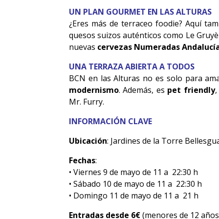
UN PLAN GOURMET EN LAS ALTURAS
¿Eres más de terraceo foodie? Aquí tamb
quesos suizos auténticos como Le Gruyè
nuevas
cervezas Numeradas Andalucí
UNA TERRAZA ABIERTA A TODOS
BCN en las Alturas no es solo para ama
modernismo
. Además, es
pet friendly
Mr. Furry.
INFORMACIÓN CLAVE
Ubicación
: Jardines de la Torre Bellesgu
Fechas
:
• Viernes 9 de mayo de 11 a 22:30 h
• Sábado 10 de mayo de 11 a 22:30 h
• Domingo 11 de mayo de 11 a 21 h
Entradas desde 6€
(menores de 12 años,