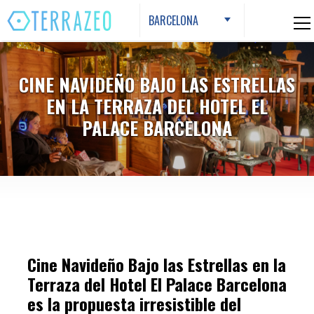
Skip
BARCELONA
to
content
CINE NAVIDEÑO BAJO LAS ESTRELLAS
EN LA TERRAZA DEL HOTEL EL
PALACE BARCELONA
Cine Navideño Bajo las Estrellas en la
Terraza del Hotel El Palace Barcelona
es la propuesta irresistible del