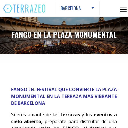
Skip
BARCELONA
to
content
FANGO EN LA PLAZA MONUMENTAL
FANGO : EL FESTIVAL QUE CONVIERTE LA PLAZA
MONUMENTAL EN LA TERRAZA MÁS VIBRANTE
DE BARCELONA
Si eres amante de las
terrazas
y los
eventos a
cielo abierto
, prepárate para disfrutar de una