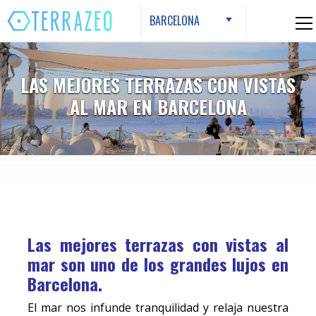
Skip
BARCELONA
to
content
LAS MEJORES TERRAZAS CON VISTAS
AL MAR EN BARCELONA
Las mejores terrazas con vistas al
mar son uno de los grandes lujos en
Barcelona.
E
l mar nos infunde tranquilidad y relaja nuestra