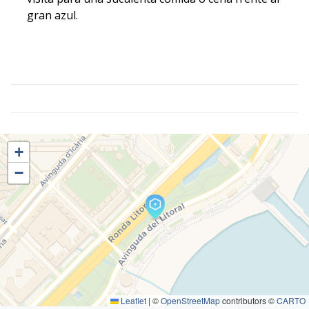
gran azul.
+
−
Leaflet
|
©
OpenStreetMap
contributors ©
CARTO