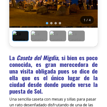
1 / 4
La
Caseta del Migdia
, si bien es poco
conocida, es gran merecedora de
una visita obligada pues se dice de
ella que es el único lugar de la
ciudad desde donde puede verse la
puesta de Sol.
Una sencilla caseta con mesas y sillas para pasar
un rato desenfadado disfrutando de una de las