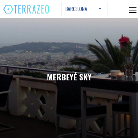
Skip
BARCELONA
to
content
MERBEYÉ SKY