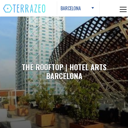
Skip
BARCELONA
to
content
THE ROOFTOP | HOTEL ARTS
BARCELONA