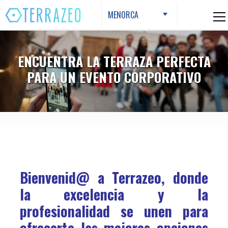
Skip
MENORCA
to
content
ENCUENTRA LA TERRAZA PERFECTA
PARA UN EVENTO CORPORATIVO
Bienvenid@ a Terrazeo, donde
la excelencia y la
profesionalidad se unen para
ofrecerte las mejores opciones