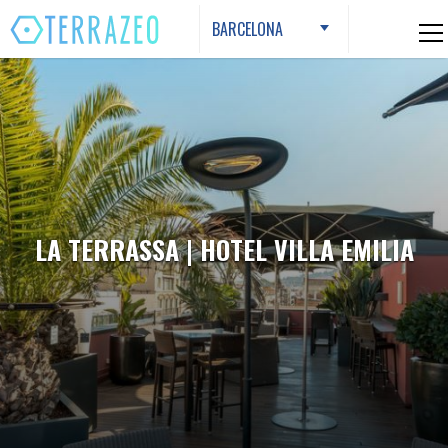
Skip
BARCELONA
to
content
LA TERRASSA | HOTEL VILLA EMILIA