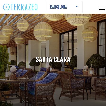
Skip
BARCELONA
to
content
SANTA CLARA