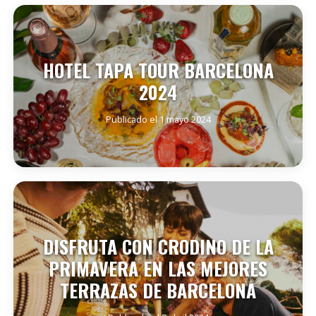
SEGUIR LEYENDO
HOTEL TAPA TOUR BARCELONA
2024
Publicado el 1 mayo 2024
SEGUIR LEYENDO
DISFRUTA CON CRODINO DE LA
PRIMAVERA EN LAS MEJORES
TERRAZAS DE BARCELONA