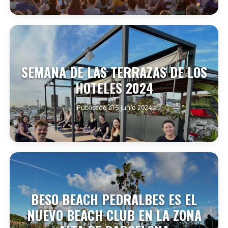
SEGUIR LEYENDO
SEMANA DE LAS TERRAZAS DE LOS
HOTELES 2024
Publicado el 5 junio 2024
SEGUIR LEYENDO
BESO BEACH PEDRALBES ES EL
NUEVO BEACH CLUB EN LA ZONA